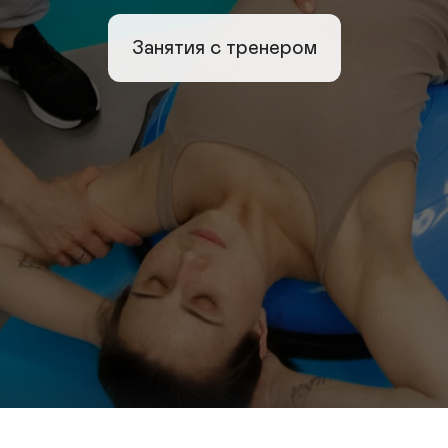
Занятия с тренером